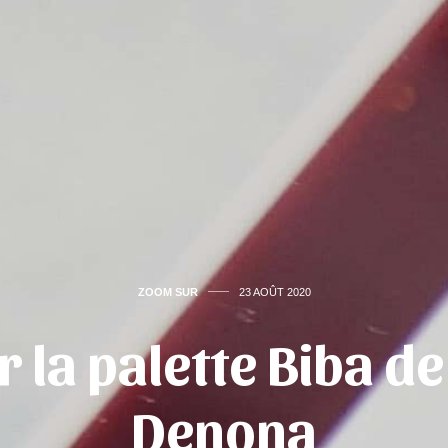
ZOOM SUR
23 AOÛT 2020
 la palette Biba d
Denona