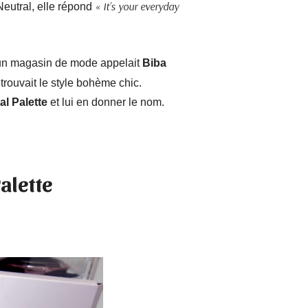
« It’s your everyday
eutral, elle répond
 un magasin de mode appelait
Biba
etrouvait le style bohème chic.
al Palette
et lui en donner le nom.
alette