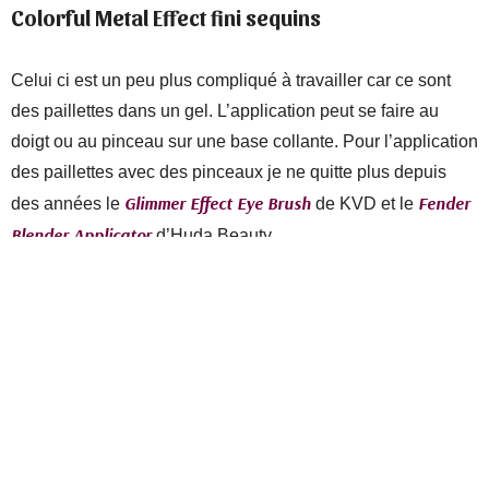
Colorful Metal Effect
fini sequins
Celui ci est un peu plus compliqué à travailler car ce sont
des paillettes dans un gel. L’application peut se faire au
doigt ou au pinceau sur une base collante. Pour l’application
des paillettes avec des pinceaux je ne quitte plus depuis
Glimmer Effect Eye Brush
Fender
des années le
de KVD et le
Blender Applicator
d’Huda Beauty.
Ce sont des outils qui ne sont pas donnés mais je n’ai pas
trouvé mieux pour appliquer les pigments qui n’accrochent
pas au pinceau. Je les ai depuis des années, ils n’ont
toujours pas bougé.