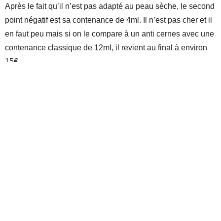
Après le fait qu’il n’est pas adapté au peau sèche, le second
point négatif est sa contenance de 4ml. Il n’est pas cher et il
en faut peu mais si on le compare à un anti cernes avec une
contenance classique de 12ml, il revient au final à environ
15€.
Où l’acheter
L
‘anti cernes Conceal & Define
est disponible sur les
liens suivants :
BEAUTYBAY