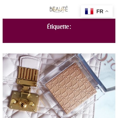
FR
Étiquette :
4N