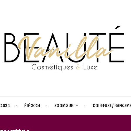
 2024
ÉTÉ 2024
ZOOM SUR
COIFFEUSE / RANGEM
quette :
AQUAGEL HYALU B5 SP