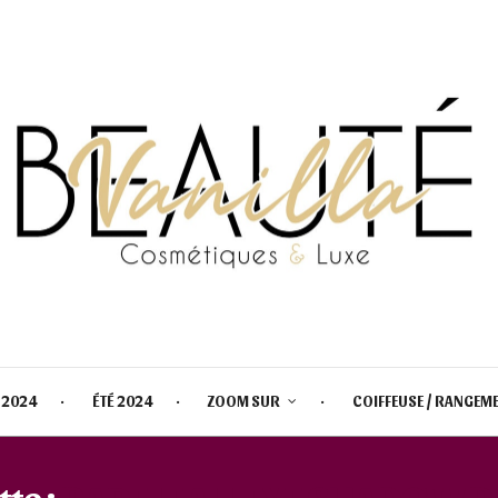
 2024
ÉTÉ 2024
ZOOM SUR
COIFFEUSE / RANGEM
tte :
BARE IT ALL EYE SHADOW P