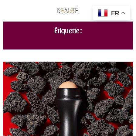
FR
Étiquette :
BROSSE À CILS ET SOURCILS