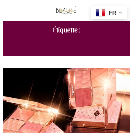
FR
Étiquette :
CHARLOTTE TILBURY HYPNOTIZING POP SHOT
EYESHADOW