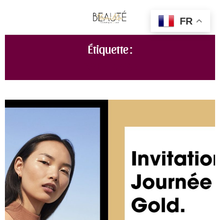
FR
Étiquette :
CODE -25%