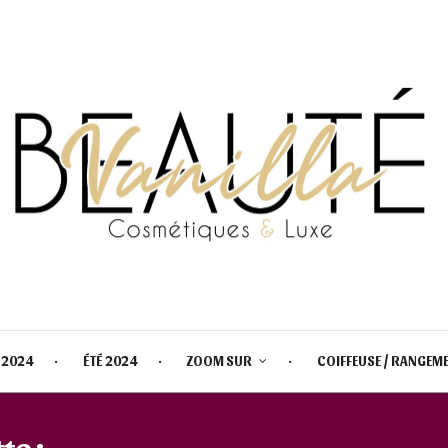
 2024
ÉTÉ 2024
ZOOM SUR
COIFFEUSE / RANGEM
te :
ELF COSMETICS HYDRATIN