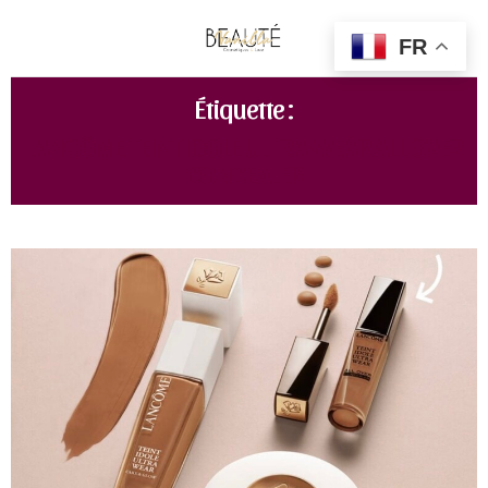
FR
Étiquette :
LANCÔME TEINT IDOLE ULTRA WEAR ALL OVER
CONCEALER