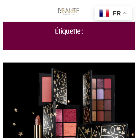
FR
Étiquette :
NARS ALL-STAR ORGASM BLUSH