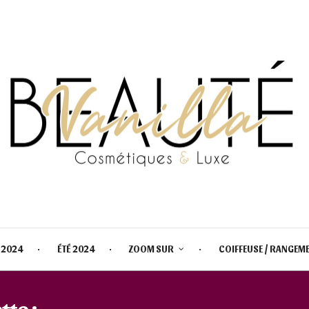
 2024
ÉTÉ 2024
ZOOM SUR
COIFFEUSE / RANGEM
tte :
NARS ENDLESS ORGASM PA