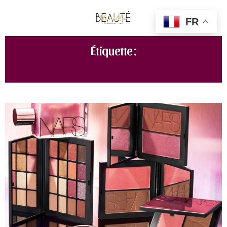
FR
Étiquette :
NARS ORGASM LIP MASK