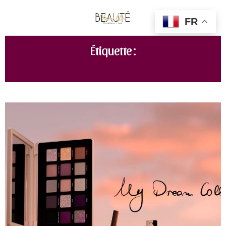
FR
Étiquette :
NATASHA DENONA MY DREAM LIP CRAYON