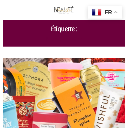
FR
Étiquette :
ODEUR ÉPICÉE