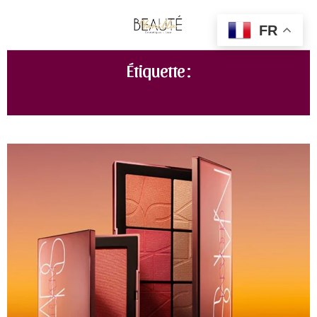
FR
Étiquette :
ORGASM