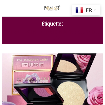
FR
Étiquette :
PAT MCGRATH SKIN FETISH DIVINE BLUSH DUO
& GLOW