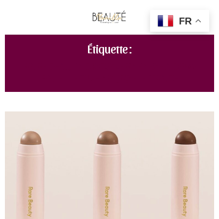
FR
Étiquette :
RARE BEAUTY DISCOVERY EYESHADOW
PALETTE GIVE YOURSELF GRACE