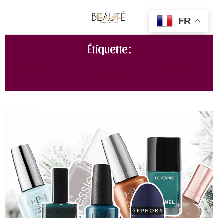
FR
Étiquette :
SEPHORA COLLECTION COLOR HIT – 153 BLUE
SUEDE SHOES