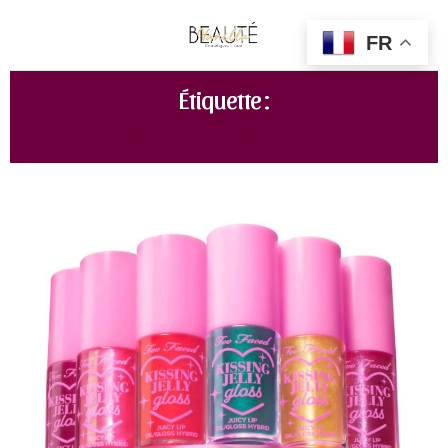
FR
Étiquette :
TOO FACED KISSING JELLY LIP OIL GLOSS