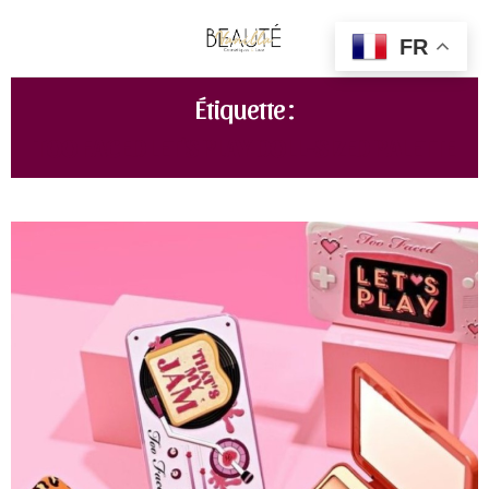
FR
Étiquette :
TOO FACED LET'S PLAY DOLL-SIZED PALETTE