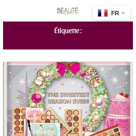
FR
Étiquette :
TOO FACED YOU DRIVE ME GLAZY