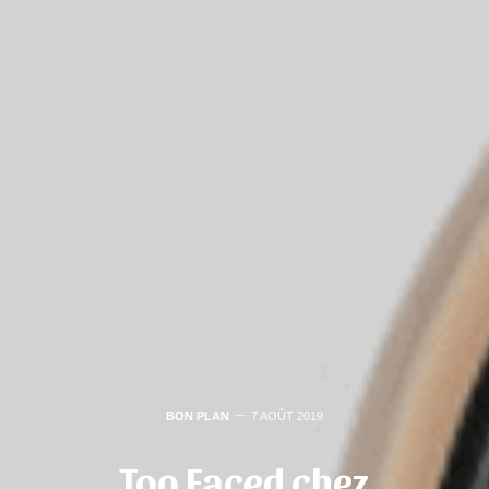
BON PLAN
7 AOÛT 2019
Too Faced chez