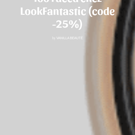
LookFantastic (code
-25%)
by
VANILLA BEAUTÉ