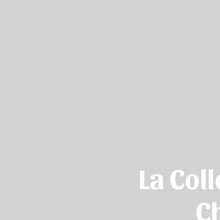
La Col
Ch