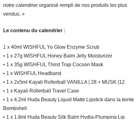
notre calendrier organisé rempli de nos produits les plus
vendus. »
Le contenu du calendrier :
1 x 40ml WISHFUL Yo Glow Enzyme Scrub
• 1 x 27g WISHFUL Honey Balm Jelly Moisturizer
• 1 x 35g WISHFUL Thirst Trap Cocoon Mask
• 1 x WISHFUL Headband
• 1 x 2x5ml Kayali Rollerball VANILLA | 28 + MUSK |12
• 1 x Kayali Rollerball Travel Case
• 1 x 4.2ml Huda Beauty Liquid Matte Lipstick dans la teinte
Bombshell
• 1 x 1.8ml Huda Beauty Silk Balm Hydra-Plumping Lip
Balm
• 1 x 2×8.5ml Huda Beauty LEGIT LASHES Mascara