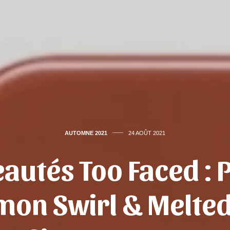
AUTOMNE 2021
24 AOÛT 2021
autés Too Faced : P
mon Swirl & Melted