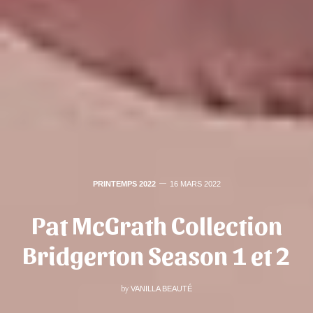
PRINTEMPS 2022
16 MARS 2022
Pat McGrath Collection
Bridgerton Season 1 et 2
by
VANILLA BEAUTÉ