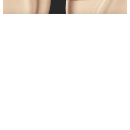
Parure Gold Skin de Guerlain : les finis
Comme dit précedemment, ce fond de teint est disponible en
deux finis. Le Parure Gold Skin classique avec un
SPF20/PA+++, son effet lumière et son confort et le second
dans le flacon en verre dépoli, la version ‘Matte’.
La version ‘Matte’ contient un SPF15/PA+++ et promet un
effet semi mat avec une touche de lumière qui ne plombera
pas votre teint. Une formule sans transfert avec une longue
tenue.
Où l’acheter