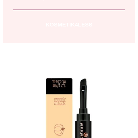
KOSMETIK4LESS