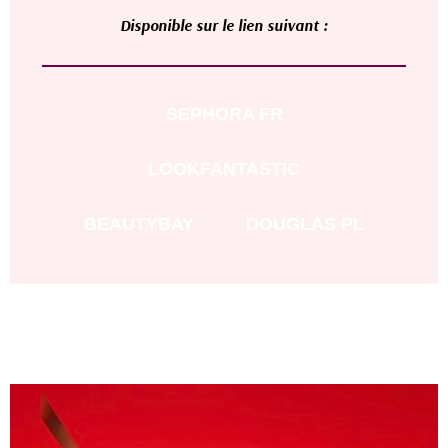
D
isponible sur le lien suivant :
SEPHORA FR
LOOKFANTASTIC
BEAUTYBAY
DOUGLAS PL