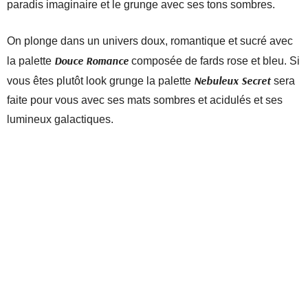
paradis imaginaire et le grunge avec ses tons sombres.
On plonge dans un univers doux, romantique et sucré avec
Douce Romance
la palette
composée de fards rose et bleu. Si
Nebuleux Secret
vous êtes plutôt look grunge la palette
sera
faite pour vous avec ses mats sombres et acidulés et ses
lumineux galactiques.
Ayo Coralie X Beautybay 2022 pas si inédit que
ça ?
J’ai vu plusieurs personnes être scandalisées par le fait que
nous retrouvons notamment le fard vert dans une ancienne
palette de Beautybay.