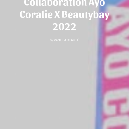
Collaboration Ayo
Coralie X Beautybay
2022
by
VANILLA BEAUTÉ