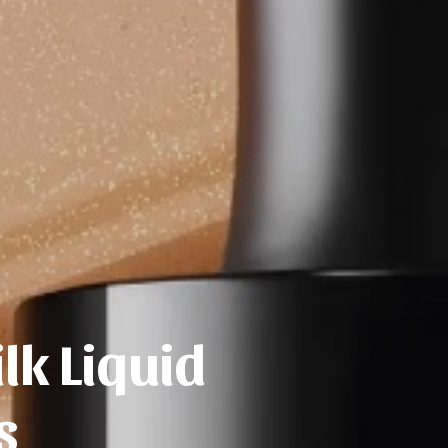
lk Liquid
s