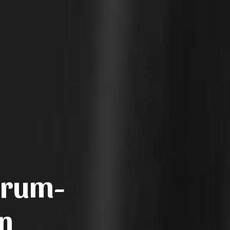
erum-
n