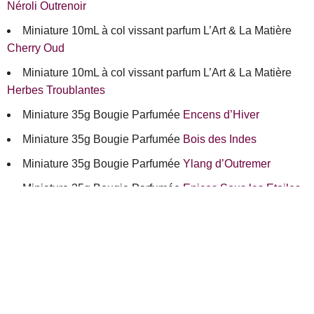
Néroli Outrenoir
Miniature 10mL à col vissant parfum L’Art & La Matière
Cherry Oud
Miniature 10mL à col vissant parfum L’Art & La Matière
Herbes Troublantes
Miniature 35g Bougie Parfumée
Encens d’Hiver
Miniature 35g Bougie Parfumée
Bois des Indes
Miniature 35g Bougie Parfumée
Ylang d’Outremer
Miniature 35g Bougie Parfumée
Epices Sous les Etoiles
Miniature 35g Bougie Parfumée
Figue Azur
Miniature 35g Bougie Parfumée
Muguet de Printemps
Savon Parfumé Sapoceti 100g Vanille
Savon Parfumé Sapoceti 100g Iris
Savon Parfumé Sapoceti 100g Bergamote de Calabre