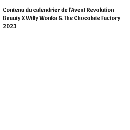
Contenu du calendrier de l’Avent Revolution
Beauty X Willy Wonka & The Chocolate Factory
2023
Inventing Room palette
Blueberry powder blusher
Blotting paper
Chocolate cream bronzer
Blending sponge
Candy cane eyeliner – black kohl
Eye patches
Gold shimmer shadow pot
Chocolate-scented lip gloss