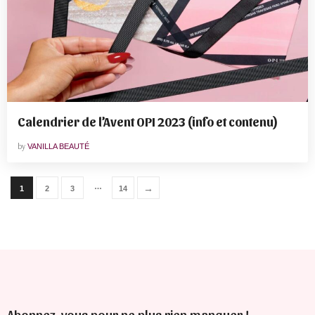
Calendrier de l’Avent OPI 2023 (info et contenu)
by
VANILLA BEAUTÉ
…
→
1
2
3
14
Abonnez-vous pour ne plus rien manquer !