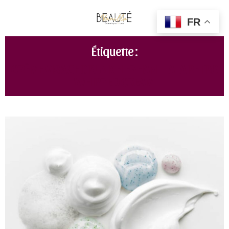
FR
Étiquette :
CRÈME VISAGE DRUNK ELEPHANT LALA RETRO
WHIPPED CREAM