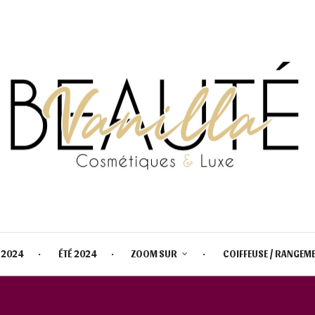
 2024
ÉTÉ 2024
ZOOM SUR
COIFFEUSE / RANGEM
:
NATASHA DENONA CONTOUR S