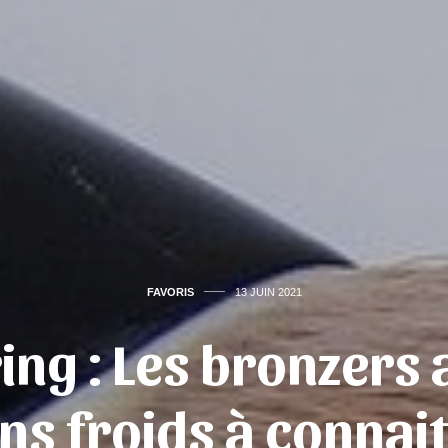
FAVORIS
13 JUIN 2021
ing : Les bronzers 
ns froids à connai