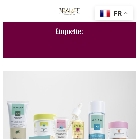
FR
Étiquette :
SEPHORA COLLECTION GEL NETTOYANT PEAU
NETTE