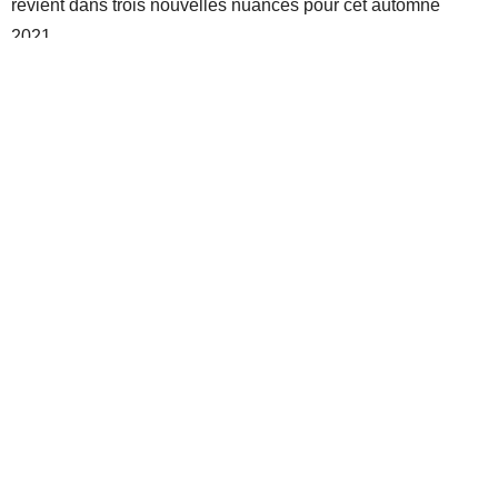
revient dans trois nouvelles nuances pour cet automne
2021.
Les Teintes:
496 Iridescent Bronze
796 Iridescent Taupe
836 Pearly Platine
Disponible sur
FEELUNIQUE
+
SEPHORA
+
MARIONNAUD