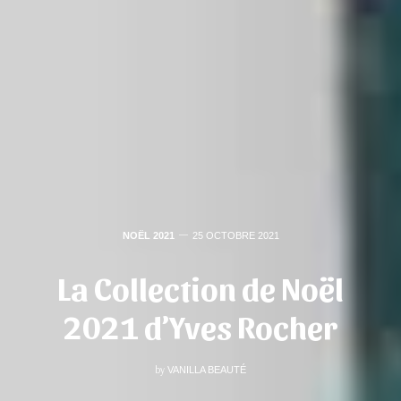
NOËL 2021
25 OCTOBRE 2021
La Collection de Noël
2021 d’Yves Rocher
by
VANILLA BEAUTÉ