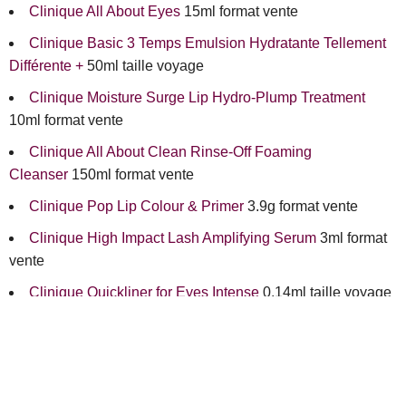
Clinique All About Eyes
15ml format vente
Clinique Basic 3 Temps Emulsion Hydratante Tellement
Différente +
50ml taille voyage
Clinique Moisture Surge Lip Hydro-Plump Treatment
10ml format vente
Clinique All About Clean Rinse-Off Foaming
Cleanser
150ml format vente
Clinique Pop Lip Colour & Primer
3.9g format vente
Clinique High Impact Lash Amplifying Serum
3ml format
vente
Clinique Quickliner for Eyes Intense
0.14ml taille voyage
Clinique Moisture Surge Masque Hydratant Nuit
30ml
taille voyage
Clinique Take The Day Off Démaquillant Facile Yeux /
Lèvres
50ml taille voyage