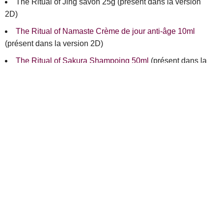
The Ritual of Jing savon 25g (présent dans la version
2D)
The Ritual of Namaste Crème de jour anti-âge 10ml
(présent dans la version 2D)
The Ritual of Sakura Shampoing 50ml
(présent dans la
version 2D)
The Ritual of Sakura Après-Shampoing 50ml
(présent
dans la version 2D)
Mini bougie Sweet Jasmine 25g
(présent dans la version
2D)
Rituals Homme Dryness Body Lotion 70ml
Mini bougie Precious Amber 25g
(présent dans la version
2D)
Mousse de douche Homme 50ml
(présent dans la
version 2D)