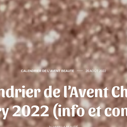
CALENDRIER DE L'AVENT BEAUTE
26 AOÛT 2022
ndrier de l’Avent C
ry 2022 (info et co