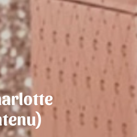
harlotte
ntenu)