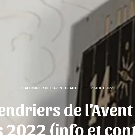
CALENDRIER DE L'AVENT BEAUTE
29 AOÛT 2022
endriers de l’Avent
s 2022 (info et con