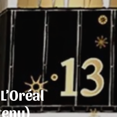
 L’Oréal
tenu)