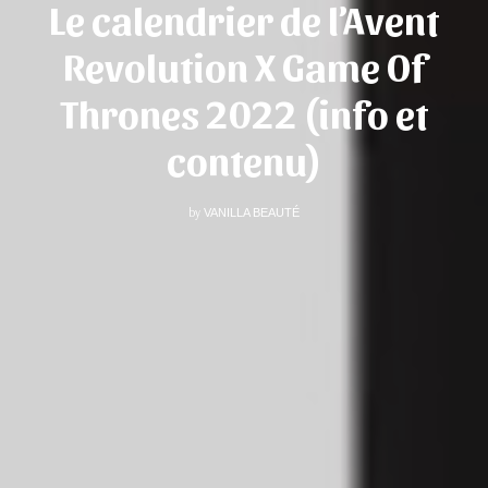
Le calendrier de l’Avent
Revolution X Game Of
Thrones 2022 (info et
contenu)
by
VANILLA BEAUTÉ