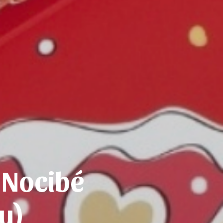
t Nocibé
u)