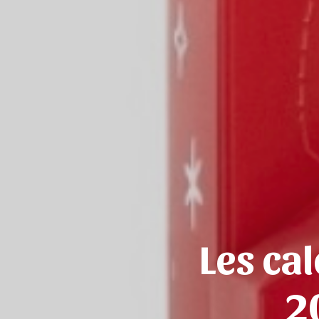
Les cal
2