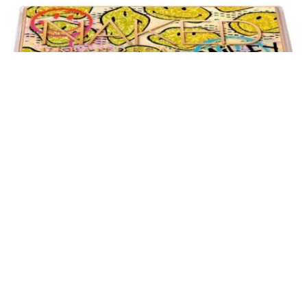
Présentée dans un compact coloré et holographique, Urban
Decay mise une nouvelle fois tout sur le packaging. A
l’intérieur de chaque palette, six teintes avec un mélange de
couleurs vives et neutres qui vous donneront le sourire (ou
pas…) dans les finis satiné, mat et métallisé.