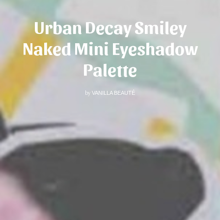
Urban Decay Smiley
Naked Mini Eyeshadow
Palette
by
VANILLA BEAUTÉ